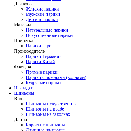
Для кого
Женские парики
Мужские парики
Детские парики
Материал
Натуральные парики
Искусственные парики
Прическа
Парики каре
Производитель
Парики Германия
Парики Китай
Фактура
Прямые парики
Парики с локонами (волнами)
Кудрявые парики
Накладки
Шиньоны
Виды
Шиньоны искусственные
Шиньоны на крабе
Шиньоны на заколках
Длина
Короткие шиньоны
Длинные шиньоны