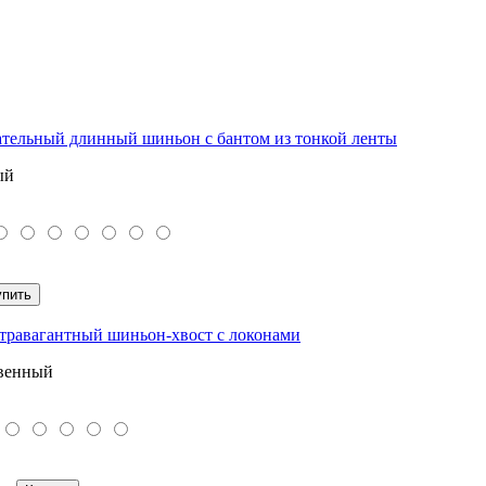
ельный длинный шиньон с бантом из тонкой ленты
ый
упить
травагантный шиньон-хвост с локонами
венный