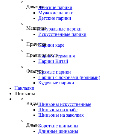
Для кого
Женские парики
Мужские парики
Детские парики
Материал
Натуральные парики
Искусственные парики
Прическа
Парики каре
Производитель
Парики Германия
Парики Китай
Фактура
Прямые парики
Парики с локонами (волнами)
Кудрявые парики
Накладки
Шиньоны
Виды
Шиньоны искусственные
Шиньоны на крабе
Шиньоны на заколках
Длина
Короткие шиньоны
Длинные шиньоны