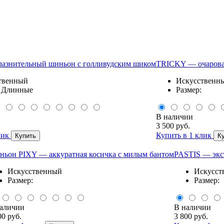
азнительный шиньон с голливудским шиком
TRICKY — очароват
твенный
Искусственн
: Длинные
Размер:
В наличии
3 500 руб.
лик
Купить в 1 клик
Купить
К
ьон PIXY — аккуратная косичка с милым бантом
PASTIS — экс
Искусственный
Искусст
Размер:
Размер:
аличии
В наличии
00 руб.
3 800 руб.