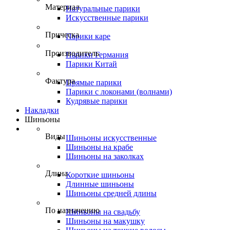
Материал
Натуральные парики
Искусственные парики
Прическа
Парики каре
Производитель
Парики Германия
Парики Китай
Фактура
Прямые парики
Парики с локонами (волнами)
Кудрявые парики
Накладки
Шиньоны
Виды
Шиньоны искусственные
Шиньоны на крабе
Шиньоны на заколках
Длина
Короткие шиньоны
Длинные шиньоны
Шиньоны средней длины
По назначению
Шиньоны на свадьбу
Шиньоны на макушку