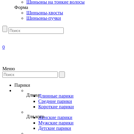
Шиньоны на тонкие волосы
Форма
Шиньоны-хвосты
Шиньоны-пучки
0
Меню
Парики
Длина
Длинные парики
Средние парики
Короткие парики
Для кого
Женские парики
Мужские парики
Детские парики