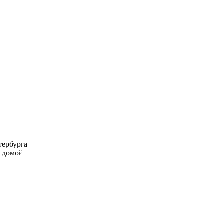
тербурга
м домой