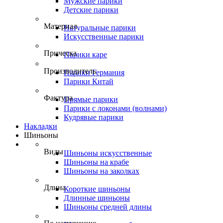
Мужские парики
Детские парики
Материал
Натуральные парики
Искусственные парики
Прическа
Парики каре
Производитель
Парики Германия
Парики Китай
Фактура
Прямые парики
Парики с локонами (волнами)
Кудрявые парики
Накладки
Шиньоны
Виды
Шиньоны искусственные
Шиньоны на крабе
Шиньоны на заколках
Длина
Короткие шиньоны
Длинные шиньоны
Шиньоны средней длины