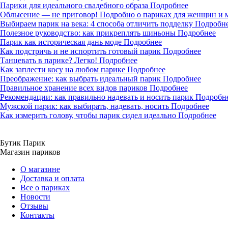
Парики для идеального свадебного образа
Подробнее
Облысение — не приговор! Подробно о париках для женщин и
Выбираем парик на века: 4 способа отличить подделку
Подробн
Полезное руководство: как прикреплять шиньоны
Подробнее
Парик как историческая дань моде
Подробнее
Как подстричь и не испортить готовый парик
Подробнее
Танцевать в парике? Легко!
Подробнее
Как заплести косу на любом парике
Подробнее
Преображение: как выбрать идеальный парик
Подробнее
Правильное хранение всех видов париков
Подробнее
Рекомендации: как правильно надевать и носить парик
Подробн
Мужской парик: как выбирать, надевать, носить
Подробнее
Как измерить голову, чтобы парик сидел идеально
Подробнее
Бутик Парик
Магазин париков
О магазине
Доставка и оплата
Все о париках
Новости
Отзывы
Контакты