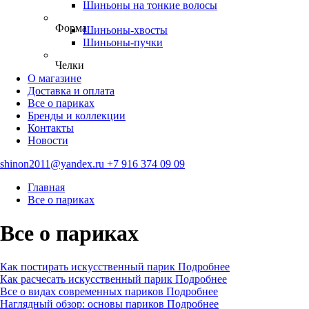
Шиньоны на тонкие волосы
Форма
Шиньоны-хвосты
Шиньоны-пучки
Челки
О магазине
Доставка и оплата
Все о париках
Бренды и коллекции
Контакты
Новости
shinon2011@yandex.ru
+7 916 374 09 09
Главная
Все о париках
Все о париках
Как постирать искусственный парик
Подробнее
Как расчесать искусственный парик
Подробнее
Все о видах современных париков
Подробнее
Наглядный обзор: основы париков
Подробнее