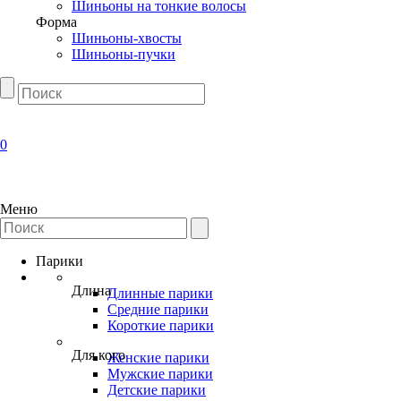
Шиньоны на тонкие волосы
Форма
Шиньоны-хвосты
Шиньоны-пучки
0
Меню
Парики
Длина
Длинные парики
Средние парики
Короткие парики
Для кого
Женские парики
Мужские парики
Детские парики