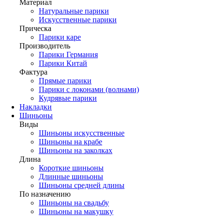
Материал
Натуральные парики
Искусственные парики
Прическа
Парики каре
Производитель
Парики Германия
Парики Китай
Фактура
Прямые парики
Парики с локонами (волнами)
Кудрявые парики
Накладки
Шиньоны
Виды
Шиньоны искусственные
Шиньоны на крабе
Шиньоны на заколках
Длина
Короткие шиньоны
Длинные шиньоны
Шиньоны средней длины
По назначению
Шиньоны на свадьбу
Шиньоны на макушку