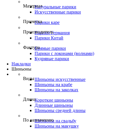
Материал
Натуральные парики
Искусственные парики
Прическа
Парики каре
Производитель
Парики Германия
Парики Китай
Фактура
Прямые парики
Парики с локонами (волнами)
Кудрявые парики
Накладки
Шиньоны
Виды
Шиньоны искусственные
Шиньоны на крабе
Шиньоны на заколках
Длина
Короткие шиньоны
Длинные шиньоны
Шиньоны средней длины
По назначению
Шиньоны на свадьбу
Шиньоны на макушку