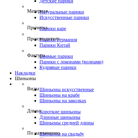
Детские парики
Материал
Натуральные парики
Искусственные парики
Прическа
Парики каре
Производитель
Парики Германия
Парики Китай
Фактура
Прямые парики
Парики с локонами (волнами)
Кудрявые парики
Накладки
Шиньоны
Виды
Шиньоны искусственные
Шиньоны на крабе
Шиньоны на заколках
Длина
Короткие шиньоны
Длинные шиньоны
Шиньоны средней длины
По назначению
Шиньоны на свадьбу