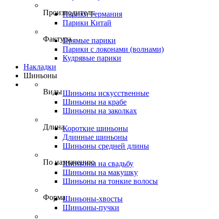
Производитель
Парики Германия
Парики Китай
Фактура
Прямые парики
Парики с локонами (волнами)
Кудрявые парики
Накладки
Шиньоны
Виды
Шиньоны искусственные
Шиньоны на крабе
Шиньоны на заколках
Длина
Короткие шиньоны
Длинные шиньоны
Шиньоны средней длины
По назначению
Шиньоны на свадьбу
Шиньоны на макушку
Шиньоны на тонкие волосы
Форма
Шиньоны-хвосты
Шиньоны-пучки