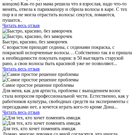
концом) Как-то раз мама решила что я взрослая, надо что-то
менять, отвела к парикмахеру и сбрила волосы в каре. С тех
пор я и не могла отрастить волосы: секутся, ломаются,
пушатся..
Читать весь отзыв
Быстро, красиво, без заморочек
С возрастом приходят седины, с сединами покраска, с
покраской испорченные волосы… Собственно так я и пришла
к необходимости покупать парик: в 50 выглядеть старухой
рано, а свои волосы быть красивой уже не позволяют...
Читать весь отзыв
Самое простое решение проблемы
Для меня, как для артиста, проблема с выпадением волос
стала вопросом профессиональной чести. Естественно, как у
работников культуры, свободных средств на эксперименты с
пересадками нет, а хочется играть кого-то кроме Дона...
Читать весь отзыв
Для тех, кто хочет поменять имидж
Думаю, многие девочки со мной согласятся, что иногда