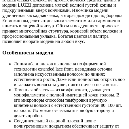
модели LUZZI дополнена мягкой волной густой копны и
подкрученными вверх кончиками. Изюминка модели —
удлиненная каскадная челка, которая доходит до подбородка.
Ее можно выделить отдельным элементом или гармонично
вписать в лицевой контур. Объем и воздушность прическе
придает многослойная структура, корневой объем волоска и
профессиональная укладка. Богатая цветовая палитра
позволяет выбрать модель на любой вкус.
Особенности модели
Линия лба и висков выполнена по фирменной
технологии extended lace front, невидимая сеточка
заполнена искусственным волосом по линиях
естественного роста. Даже если полностью открыть лоб
и заложить волосы за уши, никто ничего не заметит.
Теменная область — из комфортного, дышащего
монофиламента с полной имитацией кожи головы. В
его микропоры способом тамбуровки вручную
вплетены волоски с естественной густотой 80–100 шт.
на кв.см. Их можно зачесывать в любую сторону и
делать пробор.
Соединительный сварной плоский шов с
полиуретановым покрытием обеспечивает защиту от