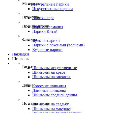
Материал
Натуральные парики
Искусственные парики
Прическа
Парики каре
Производитель
Парики Германия
Парики Китай
Фактура
Прямые парики
Парики с локонами (волнами)
Кудрявые парики
Накладки
Шиньоны
Виды
Шиньоны искусственные
Шиньоны на крабе
Шиньоны на заколках
Длина
Короткие шиньоны
Длинные шиньоны
Шиньоны средней длины
По назначению
Шиньоны на свадьбу
Шиньоны на макушку