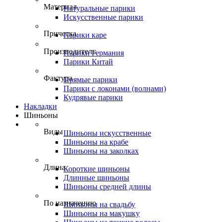
Материал
Натуральные парики
Искусственные парики
Прическа
Парики каре
Производитель
Парики Германия
Парики Китай
Фактура
Прямые парики
Парики с локонами (волнами)
Кудрявые парики
Накладки
Шиньоны
Виды
Шиньоны искусственные
Шиньоны на крабе
Шиньоны на заколках
Длина
Короткие шиньоны
Длинные шиньоны
Шиньоны средней длины
По назначению
Шиньоны на свадьбу
Шиньоны на макушку